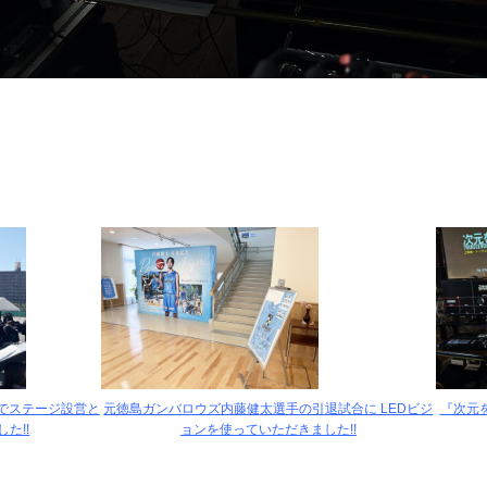
でステージ設営と
元徳島ガンバロウズ内藤健太選手の引退試合に LEDビジ
『次元
た!!
ョンを使っていただきました!!