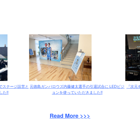
でステージ設営と
元徳島ガンバロウズ内藤健太選手の引退試合に LEDビジ
『次元
た!!
ョンを使っていただきました!!
Read More >>>