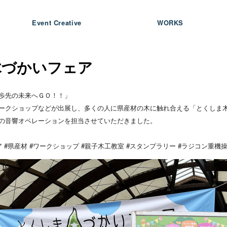
Event Creative
WORKS
づかいフェア
歩先の未来へＧＯ！！」
ークショップなどが出展し、多くの人に県産材の木に触れ合える「とくしま
の音響オペレーションを担当させていただきました。
 #県産材 #ワークショップ #親子木工教室 #スタンプラリー #ラジコン重機