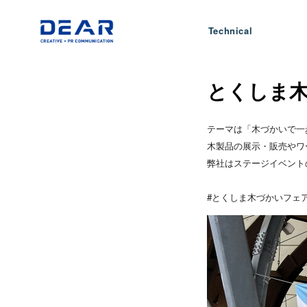
Technical
とくしま木
テーマは「木づかいで一
木製品の展示・販売やワ
弊社はステージイベント
#とくしま木づかいフェア