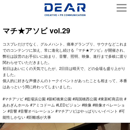
マチ★アソビ vol.29
コスプレだけでなく、グルメハント、痛車グランプリ、サウナなどこれま
でのコンテンツに加え、常に進化し続ける『マチ★アソビ』が開催され、
弊社は設営のお手伝いに始まり、音響、照明、映像、進行まで多岐に渡り
関わらせていただきました。
初日はあいにくの天気でしたが、2日目は晴天で、どの会場も盛り上がり
ました。
個人的に好きな声優さんのトークイベントがあったことも相まって、本番
はあっという間に終わってしまいました。
#マチアソビ #藍場浜公園 #新町橋東公園 #両国橋西公園 #東新町商店街 #
あわぎんホール #アミコドーム #LEDビジョン #映像 #映像オペレーショ
ン #音響 #音響オペレーション #マチアソビはやっぱりいいイベント #可
能性しかない #距離感が大事