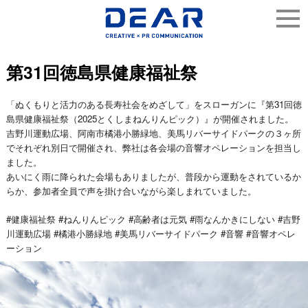
第31回徳島県健康福祉祭
「ぬくもりと活力のある長寿社会をめざして」をスローガンに『第31回徳
島県健康福祉祭（2025とくしまねんりんピック）』が開催されました。
吉野川運動広場、阿南市橘港小勝緑地、美馬リバーサイドパークの３ヶ所
でそれぞれ別日で開催され、弊社は各会場の音響オペレーションを担当し
ました。
あいにく雨に降られた会場もありましたが、普段から運動をされているか
らか、参加者全員で声を掛け合いながら楽しまれていました。
#健康福祉祭 #ねんりんピック #高齢者は元気 #雨なんかきにしない #吉野
川運動広場 #橘港小勝緑地 #美馬リバーサイドパーク #音響 #音響オペレ
ーション