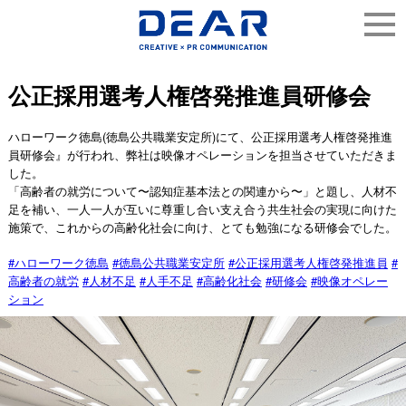
公正採用選考人権啓発推進員研修会
ハローワーク徳島(徳島公共職業安定所)にて、公正採用選考人権啓発推進
員研修会』が行われ、弊社は映像オペレーションを担当させていただきま
した。
「高齢者の就労について〜認知症基本法との関連から〜」と題し、人材不
足を補い、一人一人が互いに尊重し合い支え合う共生社会の実現に向けた
施策で、これからの高齢化社会に向け、とても勉強になる研修会でした。
#
#
#
#
ハローワーク徳島
徳島公共職業安定所
公正採用選考人権啓発推進員
#
#
#
#
#
高齢者の就労
人材不足
人手不足
高齢化社会
研修会
映像オペレー
ション