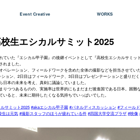
Event Creative
WORKS
校生エシカルサミット2025
れていた『エシカル甲子園』の後継イベントとして『高校生エシカルサミット2
されました。
オペレーション、フィールドワークを含めた全体の撮影などを担当させてい
ッション、2日目はフィールドワーク、3日目はプレゼンテーションと盛りだ
ら日本の未来を考え、真剣に議論していました。
まりつつあるものの、実施率は世界的にもまだまだ後進国である日本。困難
ていると、未来に期待したくなる気持ちでいっぱいでした。
2025
#aka
#
#
カルサミット
エシカル甲子園
パネルディスカッション
フィールド
#
#
#
校生は元気
撮影スタッフのほうが疲れている件
四国大学交流プラザ
映像