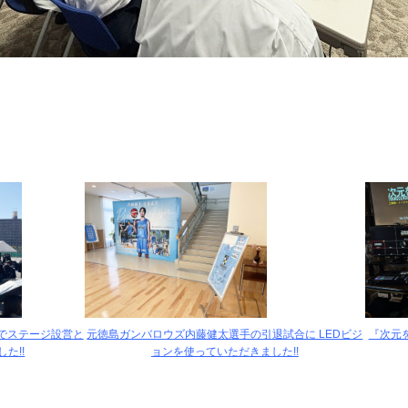
でステージ設営と
元徳島ガンバロウズ内藤健太選手の引退試合に LEDビジ
『次元
た!!
ョンを使っていただきました!!