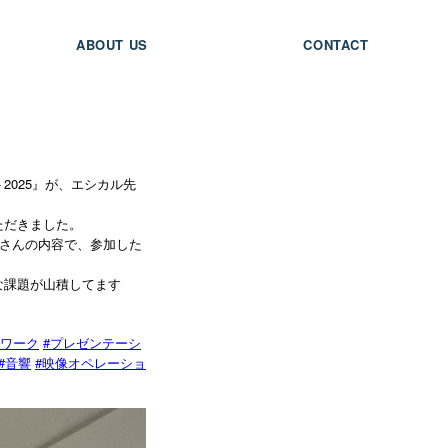
ABOUT US
CONTACT
025』が、エシカル先
ただきました。
くさんの内容で、参加した
な課題が山積してます
#
ワーク
プレゼンテーシ
#
#
音響
映像オペレーショ