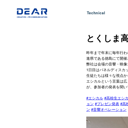
Technical
とくしま高
昨年まで年末に毎年行わ
進県である徳島にて開催
弊社は会場の音響・映像
1日目はパネルディスカ
生徒たちは様々な視点か
エシカルという言葉は広
が、参加者の発表を聞い
#
#
エシカル
高校生エシ
#
#
ョン
プレゼン発表
高
#
ン
音響オペレーション